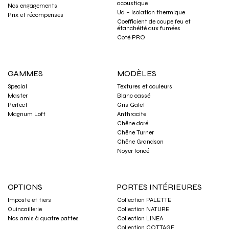
acoustique
Nos engagements
Ud – Isolation thermique
Prix et récompenses
Coefficient de coupe feu et
étanchéité aux fumées
Coté PRO
GAMMES
MODÈLES
Special
Textures et couleurs
Master
Blanc cassé
Perfect
Gris Galet
Magnum Loft
Anthracite
Chêne doré
Chêne Turner
Chêne Grandson
Noyer foncé
OPTIONS
PORTES INTÉRIEURES
Imposte et tiers
Collection PALETTE
Quincaillerie
Collection NATURE
Nos amis à quatre pattes
Collection LINEA
Collection COTTAGE