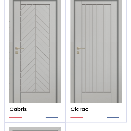
Cabris
Clarac